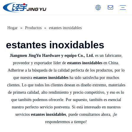
Hogar
»
Productos
»
estantes inoxidables
Gabinete de acero inoxidable
Tablas de cortar de acero inoxidable
Mesa de equipamiento de acero inoxidable.
Estante multicapa de acero inoxidable.
Mesa fregadero de acero inoxidable
carro de acero inoxidable
estante de pared de acero inoxidable
Mesa de trabajo de acero inoxidable
Servicio
Video
Introducción de la Compañía
Historia del desarrollo
Cultura corporativa
Cualificaciones honoríficas
estantes inoxidables
Jiangmen JingYu Hardware y equipo Co., Ltd.
es un fabricante,
proveedor y exportador líder de
estantes inoxidables
en China.
Adherirse a la búsqueda de la calidad perfecta de los productos, por lo
que nuestra
estantes inoxidables
ha sido satisfecha por muchos
clientes. Lo que todos los clientes desean es diseño extremo, materiales
de primera calidad, alto rendimiento y precio competitivo, y eso es lo
que también podemos ofrecerle. Por supuesto, también es esencial
nuestro perfecto servicio postventa. Si está interesado en nuestros
servicios
estantes inoxidables
, puede consultarnos ahora, ¡le
responderemos a tiempo!