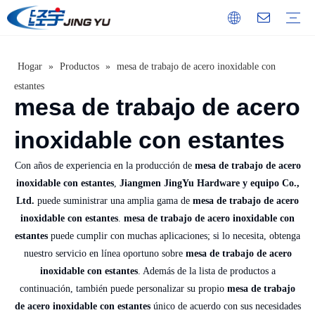
Hogar
»
Productos
»
mesa de trabajo de acero inoxidable con
Gabinete de acero inoxidable
Tablas de cortar de acero inoxidable
Mesa de equipamiento de acero inoxidable.
Estante multicapa de acero inoxidable.
Mesa fregadero de acero inoxidable
carro de acero inoxidable
estante de pared de acero inoxidable
Mesa de trabajo de acero inoxidable
Servicio
Video
Introducción de la Compañía
Historia del desarrollo
Cultura corporativa
Cualificaciones honoríficas
estantes
mesa de trabajo de acero
inoxidable con estantes
Con años de experiencia en la producción de
mesa de trabajo de acero
inoxidable con estantes
,
Jiangmen JingYu Hardware y equipo Co.,
Ltd.
puede suministrar una amplia gama de
mesa de trabajo de acero
inoxidable con estantes
.
mesa de trabajo de acero inoxidable con
estantes
puede cumplir con muchas aplicaciones; si lo necesita, obtenga
nuestro servicio en línea oportuno sobre
mesa de trabajo de acero
inoxidable con estantes
. Además de la lista de productos a
continuación, también puede personalizar su propio
mesa de trabajo
de acero inoxidable con estantes
único de acuerdo con sus necesidades