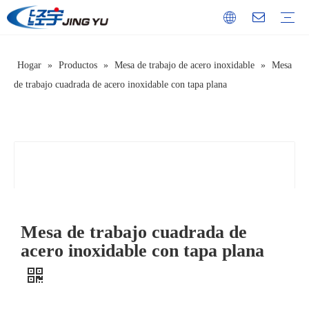
Hogar
»
Productos
»
Mesa de trabajo de acero inoxidable
»
Mesa
Gabinete de acero inoxidable
Tablas de cortar de acero inoxidable
Mesa de equipamiento de acero inoxidable.
Estante multicapa de acero inoxidable.
Mesa fregadero de acero inoxidable
carro de acero inoxidable
estante de pared de acero inoxidable
Mesa de trabajo de acero inoxidable
Servicio
Video
Introducción de la Compañía
Historia del desarrollo
Cultura corporativa
Cualificaciones honoríficas
de trabajo cuadrada de acero inoxidable con tapa plana