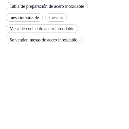
Preguntar
Añadir al carrito
mesa de trabajo del chef
mesa de trabajo pesado
mesa de trabajo de floristería
Mesa de trabajo de acero inoxidable
Mesa de acero inoxidable
Tabla de preparación de acero inoxidable
mesa inoxidable
mesa ss
Mesa de cocina de acero inoxidable