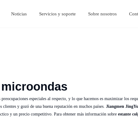
Noticias
Servicios y soporte
Sobre nosotros
Cont
Tablas de cortar de acero inoxidable
carro de acero inoxidable
Mesa de equipamiento de acero inoxidable.
estante de pared de acero inoxidable
Estante multi
Mesa de trab
Cualificacione
a microondas
 preocupaciones especiales al respecto, y lo que hacemos es maximizar los requi
s clientes y gozó de una buena reputación en muchos países.
Jiangmen JingYu
ráctico y un precio competitivo. Para obtener más información sobre
estante co