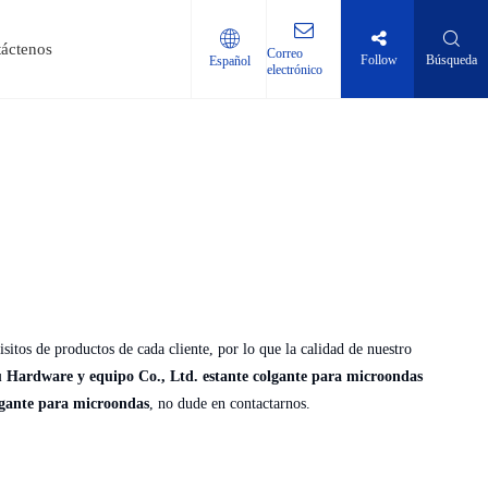
áctenos
Correo
Follow
Búsqueda
Español
electrónico
capa de acero inoxidable.
ajo de acero inoxidable
s honoríficas
sitos de productos de cada cliente, por lo que la calidad de nuestro
 Hardware y equipo Co., Ltd.
estante colgante para microondas
lgante para microondas
, no dude en contactarnos.