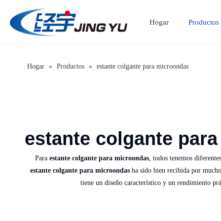
Hogar
Productos
Gabinete de acero inoxidable
Mesa fregadero de acero inoxidable
Introducción de la Compañía
Hogar
»
Productos
»
estante colgante para microondas
estante colgante par
Para
estante colgante para microondas
, todos tenemos diferentes
estante colgante para microondas
ha sido bien recibida por mucho
tiene un diseño característico y un rendimiento p